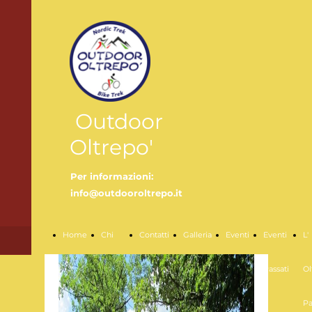
Outdoor
Oltrepo'
Per informazioni:
info@outdooroltrepo.it
Home
Chi
Contatti
Galleria
Eventi
Eventi
L'
Page
Siamo
futuri
Passati
Ol
Pa