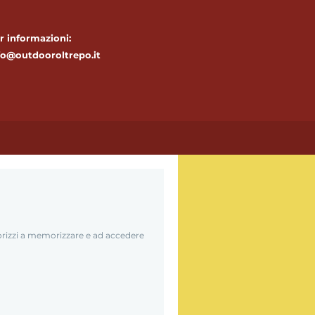
r informazioni:
fo@outdooroltrepo.it
utorizzi a memorizzare e ad accedere