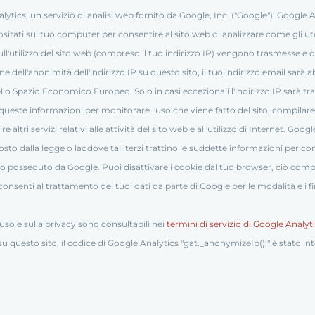
ytics, un servizio di analisi web fornito da Google, Inc. ("Google"). Google An
itati sul tuo computer per consentire al sito web di analizzare come gli utent
ll'utilizzo del sito web (compreso il tuo indirizzo IP) vengono trasmesse e d
one dell'anonimità dell'indirizzo IP su questo sito, il tuo indirizzo email sarà 
llo Spazio Economico Europeo. Solo in casi eccezionali l'indirizzo IP sarà tra
queste informazioni per monitorare l'uso che viene fatto del sito, compilare 
re altri servizi relativi alle attività del sito web e all'utilizzo di Internet. Go
posto dalla legge o laddove tali terzi trattino le suddette informazioni per 
dato posseduto da Google. Puoi disattivare i cookie dal tuo browser, ciò comp
consenti al trattamento dei tuoi dati da parte di Google per le modalità e i fi
'uso e sulla privacy sono consultabili nei
termini di servizio di Google Analyt
u questo sito, il codice di Google Analytics "gat._anonymizeIp();" è stato int