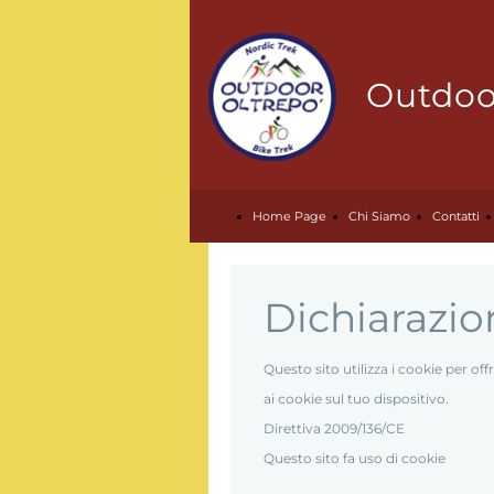
Outdoor
Home Page
Chi Siamo
Contatti
Dichiarazio
Questo sito utilizza i cookie per o
ai cookie sul tuo dispositivo.
Direttiva 2009/136/CE
Questo sito fa uso di cookie