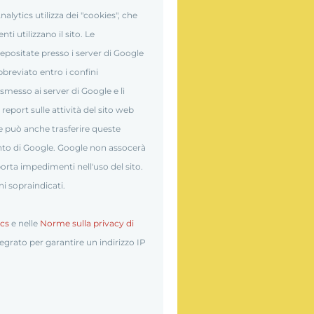
alytics utilizza dei "cookies", che
i utilizzano il sito. Le
epositate presso i server di Google
abbreviato entro i confini
smesso ai server di Google e lì
report sulle attività del sito web
ogle può anche trasferire queste
conto di Google. Google non assocerà
orta impedimenti nell'uso del sito.
ni sopraindicati.
ics
e nelle
Norme sulla privacy di
egrato per garantire un indirizzo IP