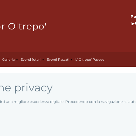
Pe
 Oltrepo'
in
Galleria
Eventi futuri
Eventi Passati
L' Oltrepo' Pavese
ne privacy
ffrirti una migliore esperienza digitale. Procedendo con la navigazione, ci a